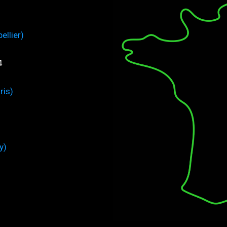
ellier)
4
ris)
y)