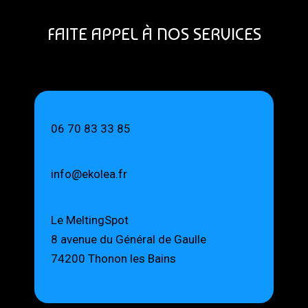
FAITE APPEL À NOS SERVICES
06 70 83 33 85
info@ekolea.fr
Le MeltingSpot
8 avenue du Général de Gaulle
74200 Thonon les Bains